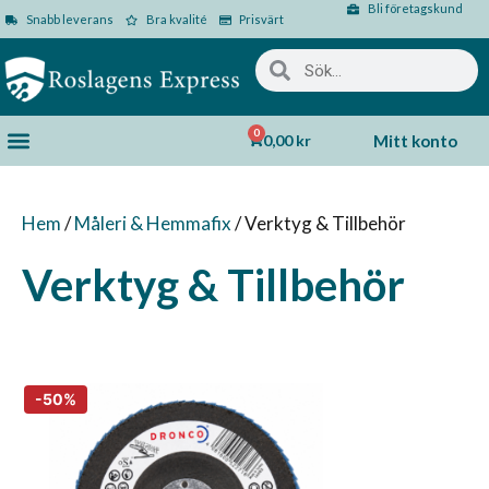
Bli företagskund
Snabb leverans
Bra kvalité
Prisvärt
0
0,00
kr
Mitt konto
Hem
/
Måleri & Hemmafix
/ Verktyg & Tillbehör
Verktyg & Tillbehör